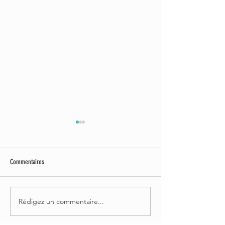
Commentaires
COLLAB URBANIA : BESIDE
COLLAB URBANIA : L'A
Rédigez un commentaire...