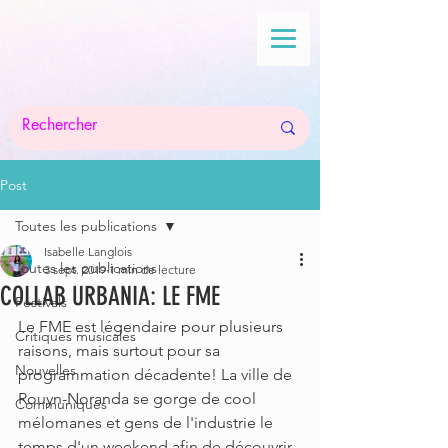
Post
Toutes les publications
Isabelle Langlois
Toutes les publications
3 sept. 2019
1 min de lecture
COLLAB URBANIA: LE FME
Festivals
Le FME est légendaire pour plusieurs 
Critiques musicales
raisons, mais surtout pour sa 
Nouvelles
programmation décadente! La ville de 
Rouyn-Noranda se gorge de cool 
Communiqués
mélomanes et gens de l'industrie le 
temps d'un weekend afin de découvrir 