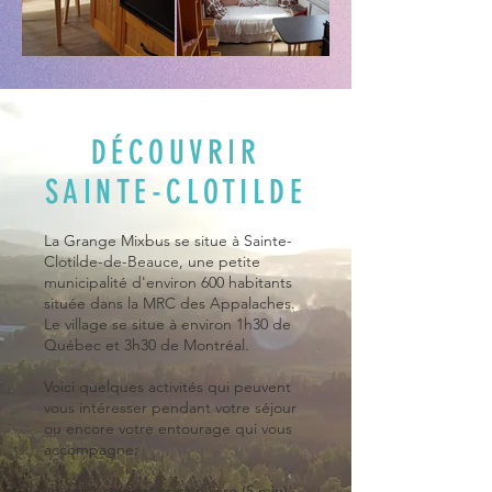
DÉCOUVRIR
SAINTE-CLOTILDE
La Grange Mixbus se situe à Sainte-
Clotilde-de-Beauce, une petite
municipalité d'environ 600 habitants
située dans la MRC des Appalaches.
Le village se situe à environ 1h30 de
Québec et 3h30 de Montréal.
Voici quelques activités qui peuvent
vous intéresser pendant votre séjour
ou encore votre entourage qui vous
accompagne:
Le pont couvert et sa rivière (5 min)