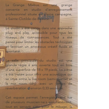
​La Grange Mixbus est une grange
convertie en studio d’enregistrement
professionnel située en pleine campagne,
à Sainte-Clotilde-de-Beauce.
Le studio a été conçu dans une approche
plug and play, accessible pour tous les
niveaux de connaissances. Tout a été
pensé pour limiter les obstacles techniques
et favoriser un processus créatif fluide et
spontané.
La salle principale du studio est une
grande régie à aire ouverte tout en bois
d’une superficie de 18 x 19 pieds. La pièce
a été traitée pour offrir une acoustique qui
se situe entre la live room (semi-vivante) et
la mix room (dry) avec un temps de
réverbération d’environ 0,33 seconde.
Cet espace permet l’enregistrement live
de plusieurs musicien·ne·s simultanément,
tout en servant aussi pour le mixage, la