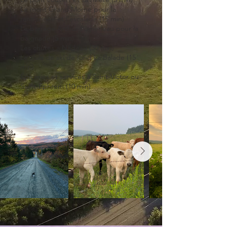
Le mont Grand Morne pour la
randonnée et l’escalade (15 min)
Le barrage Arthur-Pomerleau pour la
baignade (5 min)
Les chutes à Nadeau (30 min)
Le club de ski de fond La Balade (15
min)
Épiceries et services à Saint-Victor ou
Saint-Ephrem (10 min)