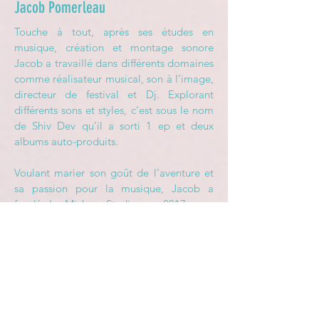
Jacob Pomerleau
Touche à tout, après ses études en
musique, création et montage sonore
Jacob a travaillé dans différents domaines
comme réalisateur musical, son à l’image,
directeur de festival et Dj. Explorant
différents sons et styles, c’est sous le nom
de Shiv Dev qu’il a sorti 1 ep et deux
albums auto-produits.
Voulant marier son goût de l’aventure et
sa passion pour la musique, Jacob a
fondé le Mixbus Studio en 2017, une
entreprise culturelle qui possède
maintenant trois autobus convertis en
studio et en scènes nomades.
Jacob est impatient de travailler
simultanément au projet Mixbus sur la
route, à celui de la Grange Mixbus. Ce