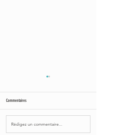
Commentaires
FESTIVALER : LA NOCE 2022
FESTIVALER : BLEUBLEU
Rédigez un commentaire...