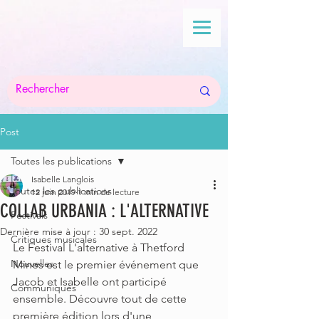
Post
Toutes les publications
Isabelle Langlois
Toutes les publications
12 juin 2019
1 min de lecture
COLLAB URBANIA : L'ALTERNATIVE
Festivals
Dernière mise à jour :
30 sept. 2022
Critiques musicales
Le Festival L'alternative à Thetford 
Nouvelles
Mines est le premier événement que 
Jacob et Isabelle ont participé 
Communiqués
ensemble. Découvre tout de cette 
première édition lors d'une 