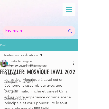
Post
Toutes les publications
Isabelle Langlois
Toutes les publications
1 nov. 2022
1 min de lecture
FESTIVALER: MOSAÏQUE LAVAL 2022
Festivals
Le festival Mosaïque à Laval est un 
Critiques musicales
événement rassembleur avec une 
Nouvelles
programmation riche et variée! On a 
adoré notre expérience comme scène 
Communiqués
principale et vous pouvez lire le tout 
sur le blogue du REFRAIN. 