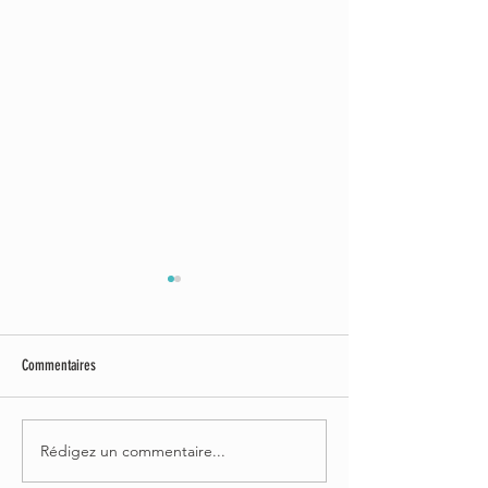
Commentaires
FESTIVALER : PETITE-V
FESTIVALER : SOIF DE MUSIQUE 2022
Rédigez un commentaire...